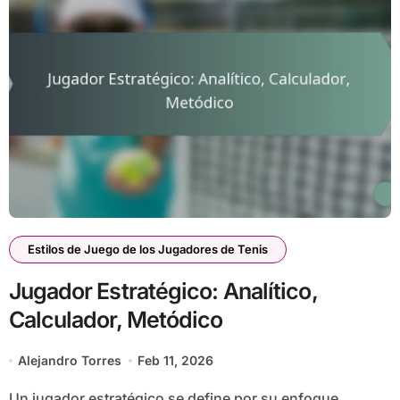
Estilos de Juego de los Jugadores de Tenis
Jugador Estratégico: Analítico,
Calculador, Metódico
Alejandro Torres
Feb 11, 2026
Un jugador estratégico se define por su enfoque