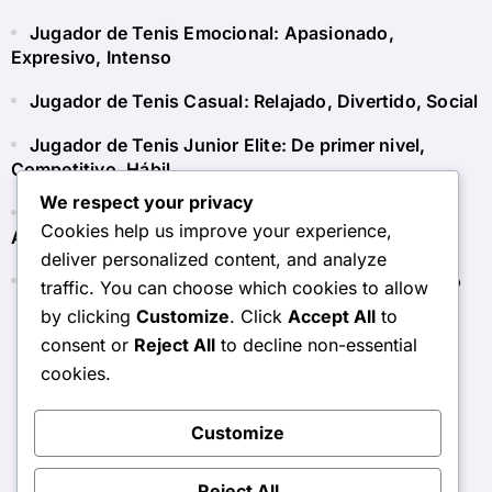
Jugador de Tenis Emocional: Apasionado,
Expresivo, Intenso
Jugador de Tenis Casual: Relajado, Divertido, Social
Jugador de Tenis Junior Elite: De primer nivel,
Competitivo, Hábil
We respect your privacy
Jugador de Tenis Dinámico: Energético, Vivo,
Cookies help us improve your experience,
Adaptable
deliver personalized content, and analyze
Jugador Base: Agresivo, Consistente, Estratégico
traffic. You can choose which cookies to allow
by clicking
Customize
. Click
Accept All
to
consent or
Reject All
to decline non-essential
rubaiyat.com.mx
cookies.
Customize
Reject All