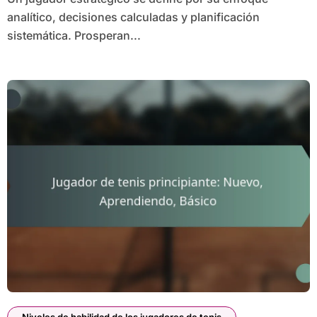
analítico, decisiones calculadas y planificación
sistemática. Prosperan...