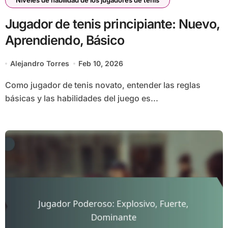
Niveles de habilidad de los jugadores de tenis
Jugador de tenis principiante: Nuevo,
Aprendiendo, Básico
Alejandro Torres
Feb 10, 2026
Como jugador de tenis novato, entender las reglas
básicas y las habilidades del juego es...