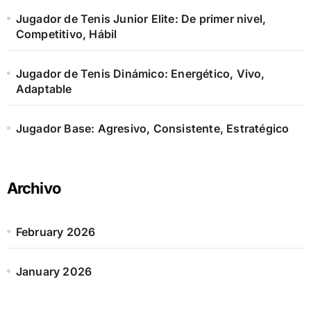
Jugador de Tenis Junior Elite: De primer nivel,
Competitivo, Hábil
Jugador de Tenis Dinámico: Energético, Vivo,
Adaptable
Jugador Base: Agresivo, Consistente, Estratégico
Archivo
February 2026
January 2026