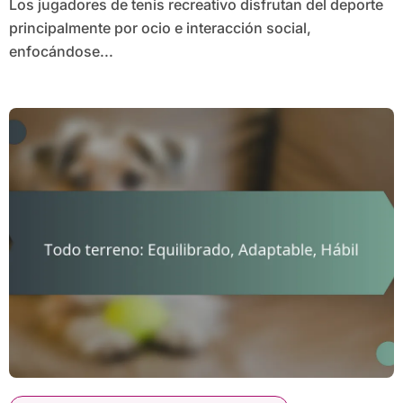
Los jugadores de tenis recreativo disfrutan del deporte
principalmente por ocio e interacción social,
enfocándose...