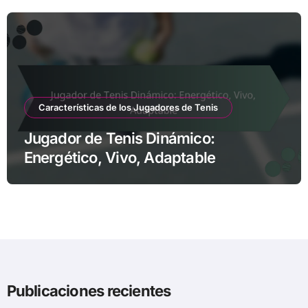
Características de los Jugadores de Tenis
Jugador de Tenis Dinámico:
Energético, Vivo, Adaptable
Publicaciones recientes