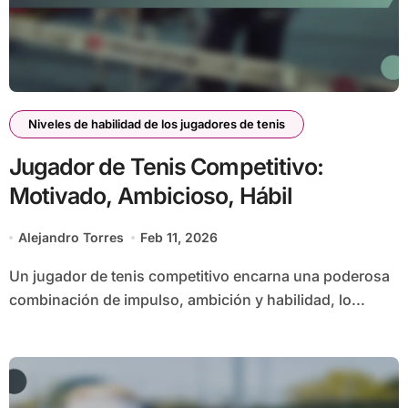
Niveles de habilidad de los jugadores de tenis
Jugador de Tenis Competitivo:
Motivado, Ambicioso, Hábil
Alejandro Torres
Feb 11, 2026
Un jugador de tenis competitivo encarna una poderosa
combinación de impulso, ambición y habilidad, lo...