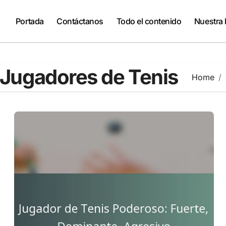
Portada
Contáctanos
Todo el contenido
Nuestra 
s Jugadores de Tenis
Home