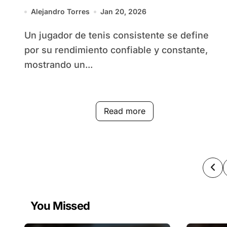
Alejandro Torres
Jan 20, 2026
Un jugador de tenis consistente se define
por su rendimiento confiable y constante,
mostrando un...
Read more
Po
pag
You Missed