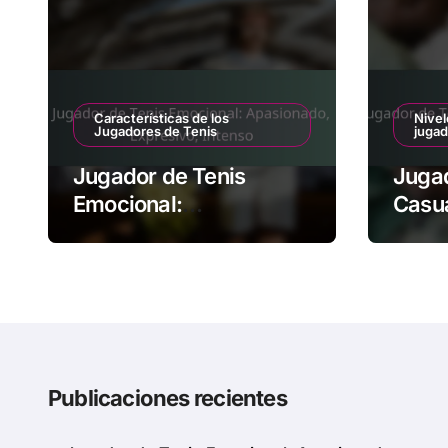
Características de los
Nivel
Jugadores de Tenis
jugad
Jugador de Tenis
Jugad
Emocional:
Casua
Apasionado, Expresivo,
Diver
Intenso
Publicaciones recientes