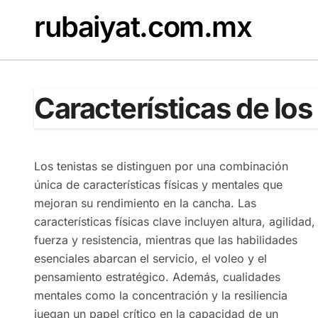
Skip
rubaiyat.com.mx
to
content
Características de lo
Los tenistas se distinguen por una combinación
única de características físicas y mentales que
mejoran su rendimiento en la cancha. Las
características físicas clave incluyen altura, agilidad,
fuerza y resistencia, mientras que las habilidades
esenciales abarcan el servicio, el voleo y el
pensamiento estratégico. Además, cualidades
mentales como la concentración y la resiliencia
juegan un papel crítico en la capacidad de un