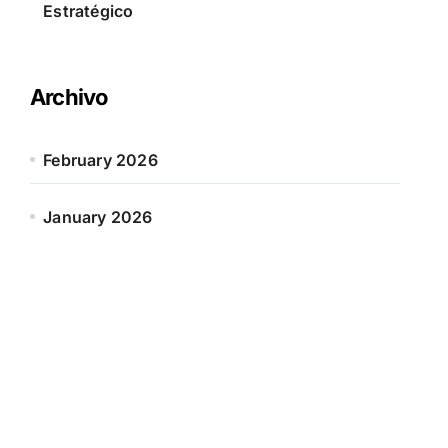
Estratégico
Archivo
February 2026
January 2026