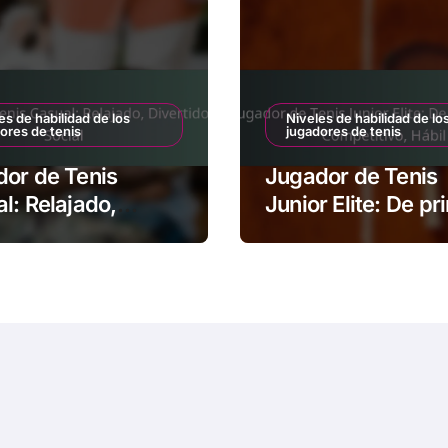
es de habilidad de los
Niveles de habilidad de lo
ores de tenis
jugadores de tenis
or de Tenis
Jugador de Tenis
l: Relajado,
Junior Elite: De pr
tido, Social
nivel, Competitivo
Hábil