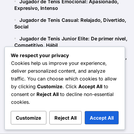
Jugador de Tenis Emocional: Apasionado,
Expresivo, Intenso
Jugador de Tenis Casual: Relajado, Divertido,
Social
Jugador de Tenis Junior Elite: De primer nivel,
Competitivo, Hábil
We respect your privacy
Jugador de Tenis Dinámico: Energético, Vivo,
Cookies help us improve your experience,
Adaptable
deliver personalized content, and analyze
Jugador Base: Agresivo, Consistente,
traffic. You can choose which cookies to allow
Estratégico
by clicking
Customize
. Click
Accept All
to
consent or
Reject All
to decline non-essential
cookies.
rubaiyat.com.mx
Customize
Reject All
Accept All