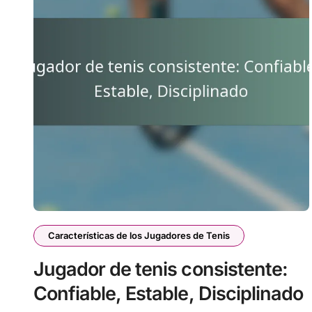
Características de los Jugadores de Tenis
Jugador de tenis consistente:
Confiable, Estable, Disciplinado