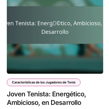
Características de los Jugadores de Tenis
Joven Tenista: Energético,
Ambicioso, en Desarrollo