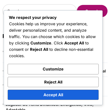
S
e
a
We respect your privacy
r
Cookies help us improve your experience,
c
deliver personalized content, and analyze
h
Publicaciones recientes
traffic. You can choose which cookies to allow
f
by clicking
Customize
. Click
Accept All
to
o
consent or
Reject All
to decline non-essential
r
Jugador de Tenis Emocional: Apasionado,
:
cookies.
Expresivo, Intenso
Customize
Jugador de Tenis Casual: Relajado, Divertido, Social
Reject All
Jugador de Tenis Junior Elite: De primer nivel,
Competitivo, Hábil
Accept All
Jugador de Tenis Dinámico: Energético, Vivo,
Adaptable